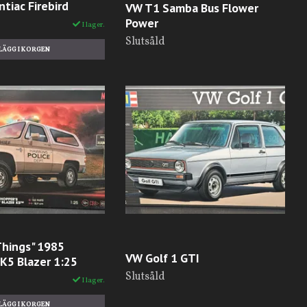
ntiac Firebird
VW T1 Samba Bus Flower
Power
I lager.
Slutsåld
Things" 1985
VW Golf 1 GTI
K5 Blazer 1:25
Slutsåld
I lager.