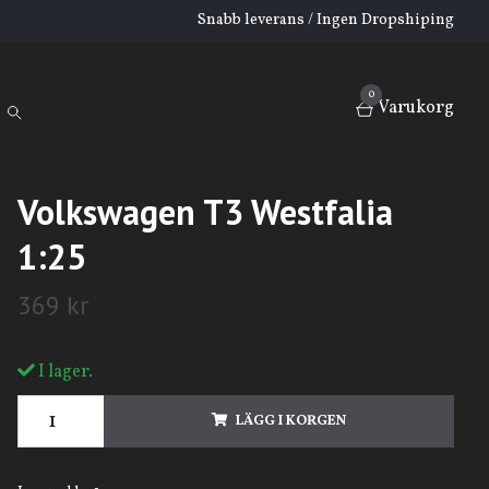
Snabb leverans / Ingen Dropshiping
0
Varukorg
Volkswagen T3 Westfalia
1:25
369 kr
I lager.
LÄGG I KORGEN