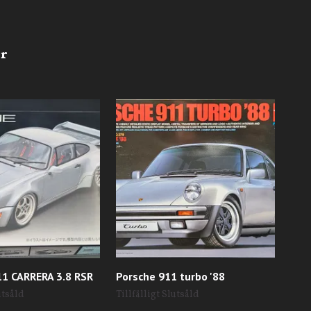
1 CARRERA 3.8 RSR
Porsche 911 turbo '88
Vol
"CA
utsåld
Tillfälligt Slutsåld
Till