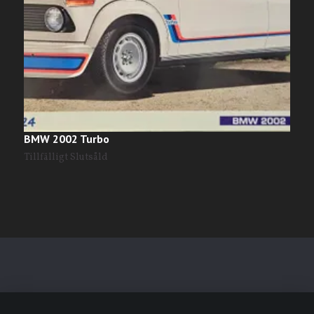
BMW 2002 Turbo
B
Tillfälligt Slutsåld
T
Läs mer