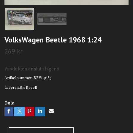
VolksWagen Beetle 1968 1:24
269 kr
Produkten är slut i lager :(
Artikelnummer:
REV07083
Leverantör:
Revell
Dela