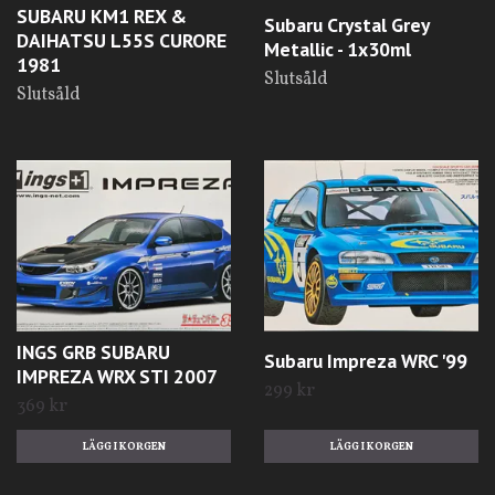
SUBARU KM1 REX &
Subaru Crystal Grey
DAIHATSU L55S CURORE
Metallic - 1x30ml
1981
Slutsåld
Slutsåld
INGS GRB SUBARU
Subaru Impreza WRC '99
IMPREZA WRX STI 2007
299 kr
369 kr