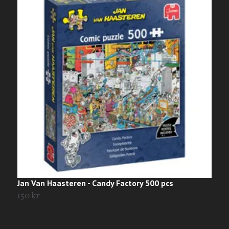
Jan Van Haasteren - Candy Factory 500 pcs
J
d
150 kr
3