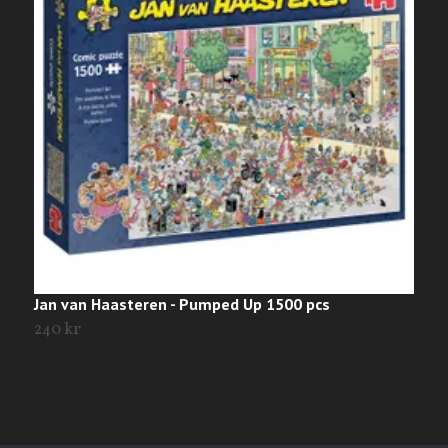
Jan van Haasteren - Pumped Up 1500 pcs
J
p
240 kr
1