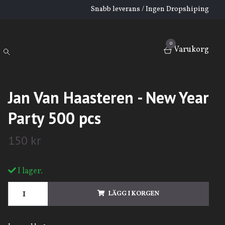
Snabb leverans / Ingen Dropshiping
0
Varukorg
Jan Van Haasteren - New Year
Party 500 pcs
150 kr
I lager.
LÄGG I KORGEN