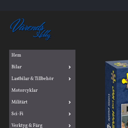
Hem
Bilar
Lastbilar & Tillbehör
Motorcyklar
Militärt
Sci-Fi
Verktyg & Färg