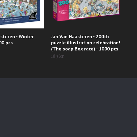
steren - Winter
Jan Van Haasteren - 200th
Jan
00 pcs
puzzle illustration celebration!
100
(The soap Box race) - 1000 pcs
189 
189 kr