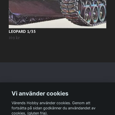
LEOPARD 1/35
L
169 kr
1
Läs mer
Vi använder cookies
Sociala medier
Värends Hobby använder cookies. Genom att
fortsätta på sidan godkänner du användandet av
cookies, (gluten fria).