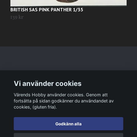
BRITISH SAS PINK PANTHER 1/35
G
139 kr
2
Läs mer
Vi använder cookies
Sociala medier
Värends Hobby använder cookies. Genom att
fortsätta på sidan godkänner du användandet av
cookies, (gluten fria).
Godkänn alla