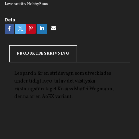
Leverantör:
HobbyBoss
Dela
PRODUKTBESKRIVNING
Leopard 2 är en stridsvagn som utvecklades
under tidigt 1970-tal av det västtyska
rustningsföretaget Krauss Maffei Wegmann,
denna är en A6EX variant.