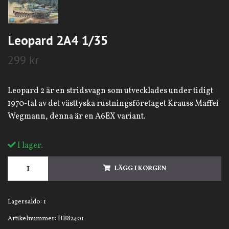
Leopard 2A4 1/35
299 kr
Leopard 2 är en stridsvagn som utvecklades under tidigt
1970-tal av det västtyska rustningsföretaget Krauss Maffei
Wegmann, denna är en A6EX variant.
I lager.
LÄGG I KORGEN
Lagersaldo:
1
Artikelnummer:
HB82401