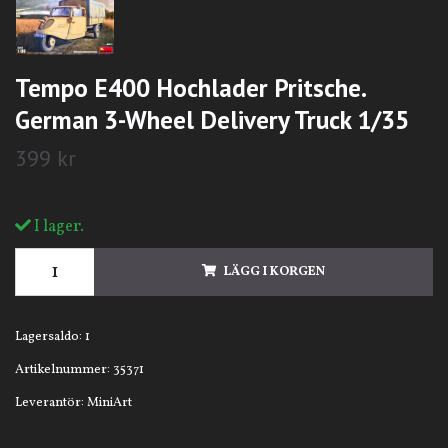
Tempo E400 Hochlader Pritsche.
German 3-Wheel Delivery Truck 1/35
399 kr
I lager.
LÄGG I KORGEN
Lagersaldo:
1
Artikelnummer:
35371
Leverantör:
MiniArt