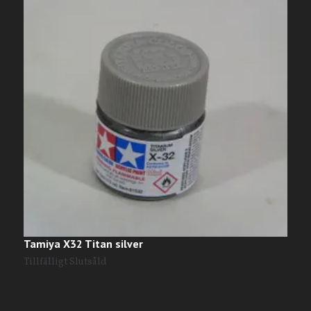
Tamiya X32 Titan silver
T
2
Tillfälligt Slutsåld