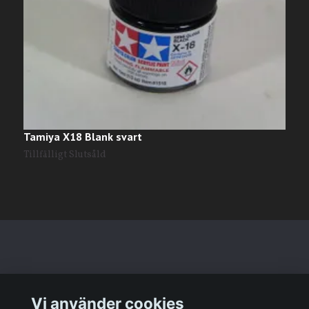
Tamiya X18 Blank svart
T
2
Tillfälligt Slutsåld
Läs mer
Vi använder cookies