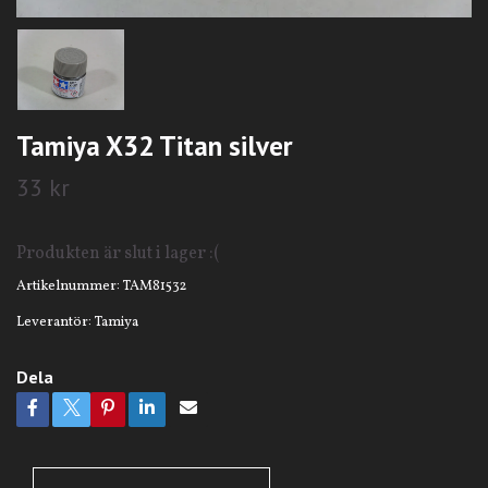
Tamiya X32 Titan silver
33 kr
Produkten är slut i lager :(
Artikelnummer:
TAM81532
Leverantör:
Tamiya
Dela