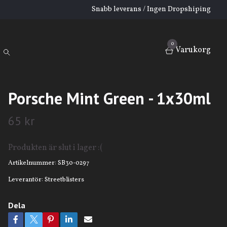
Snabb leverans / Ingen Dropshiping
0
Varukorg
Porsche Mint Green - 1x30ml
65 kr
Produkten är slut i lager :(
Artikelnummer:
SB30-0297
Leverantör:
Streetblisters
Dela