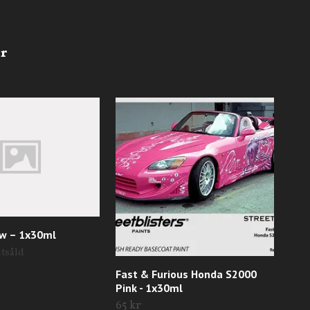
ow – 1x30ml
utsåld
Fast & Furious Honda S2000
Por
Pink - 1x30ml
65 
65 kr