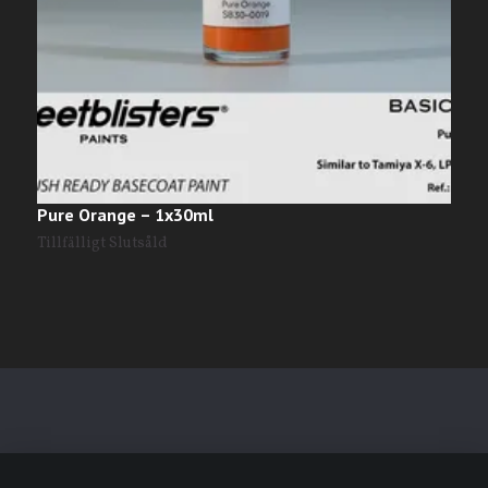
Pure Orange – 1x30ml
B
Tillfälligt Slutsåld
T
Läs mer