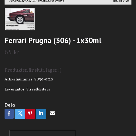
Ferrari Prugna (306) - 1x30ml
65 kr
Produkten är slut i lager :(
Artikelnummer:
SB30-0120
Leverantör:
Streetblisters
Dela