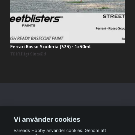
Ferrari Rosso Scuderia (323) - 1x30ml
F
1
Tillfälligt Slutsåld
Läs mer
Vi använder cookies
Sociala medier
Värends Hobby använder cookies. Genom att