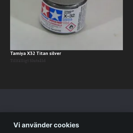
Tamiya X32 Titan silver
T
Tillfälligt Slutsåld
T
Läs mer
Vi använder cookies