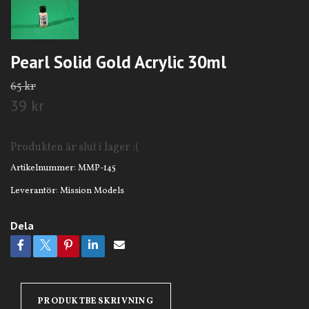
Pearl Solid Gold Acrylic 30ml
65 kr
39 kr
Produkten är slut i lager :(
Artikelnummer:
MMP-145
Leverantör:
Mission Models
Dela
PRODUKTBESKRIVNING