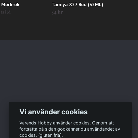
 Mörkrök
Tamiya X27 Röd (32ML)
Tam
Bla
54 kr
utsåld
129 
Vi använder cookies
Värends Hobby använder cookies. Genom att
fortsätta på sidan godkänner du användandet av
cookies, (gluten fria).