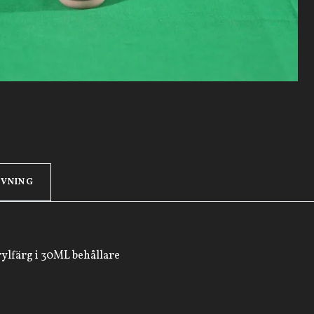
IVNING
ylfärg i 30ML behållare