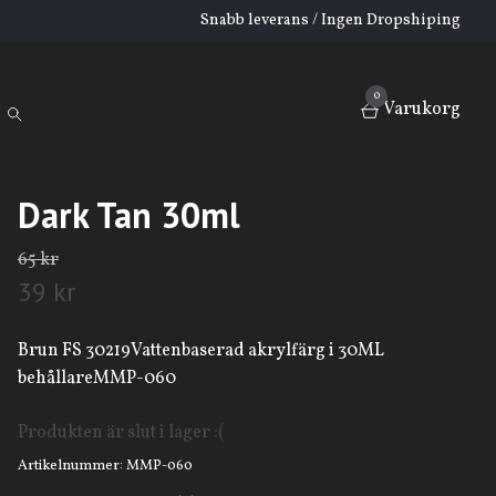
Snabb leverans / Ingen Dropshiping
0
Varukorg
Dark Tan 30ml
65 kr
39 kr
Brun FS 30219Vattenbaserad akrylfärg i 30ML
behållareMMP-060
Produkten är slut i lager :(
Artikelnummer:
MMP-060