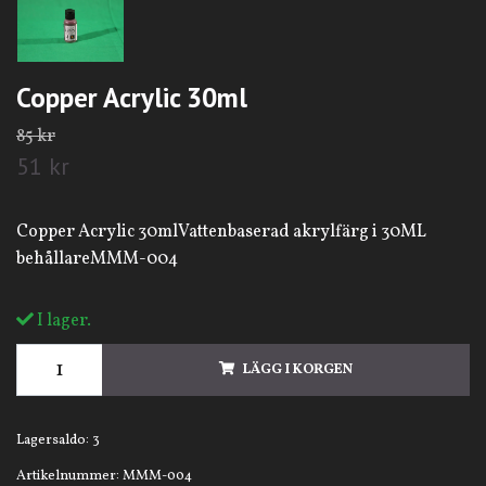
Copper Acrylic 30ml
85 kr
51 kr
Copper Acrylic 30mlVattenbaserad akrylfärg i 30ML
behållareMMM-004
I lager.
LÄGG I KORGEN
Lagersaldo:
3
Artikelnummer:
MMM-004