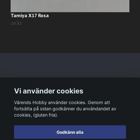
Tamiya X17 Rosa
T
29 kr
2
Läs mer
Vi använder cookies
Sociala medier
Värends Hobby använder cookies. Genom att
fortsätta på sidan godkänner du användandet av
cookies, (gluten fria).
Godkänn alla