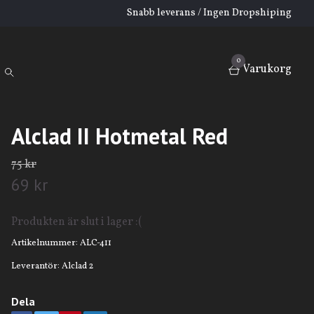
Snabb leverans / Ingen Dropshiping
0
Varukorg
Alclad II Hotmetal Red
75 kr
69 kr
Produkten är slut i lager :(
Artikelnummer:
ALC-411
Leverantör:
Alclad 2
Dela