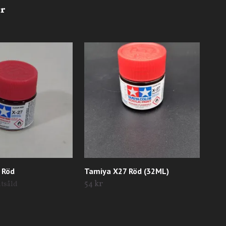
 Röd
Tamiya X27 Röd (32ML)
Tam
spr
54 kr
utsåld
99 