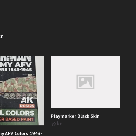
Playmarker Black Skin
Pla
39 kr
Till
y AFV Colors 1943-