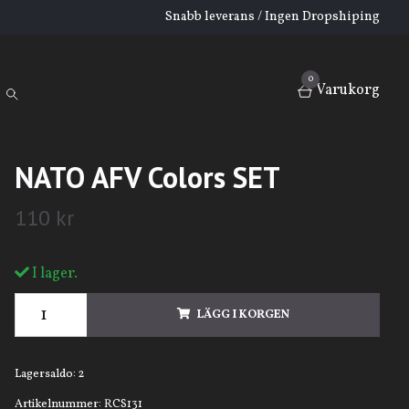
Snabb leverans / Ingen Dropshiping
0
Varukorg
NATO AFV Colors SET
110 kr
I lager.
LÄGG I KORGEN
Lagersaldo:
2
Artikelnummer:
RCS131