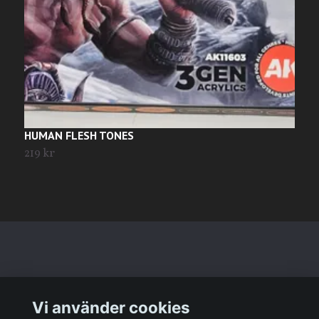
HUMAN FLESH TONES
P
219 kr
T
Läs mer
Vi använder cookies