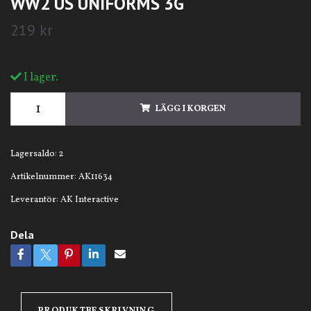
WW2 US UNIFORMS 3G
219 kr
I lager.
LÄGG I KORGEN
Lagersaldo:
2
Artikelnummer:
AK11634
Leverantör:
AK Interactive
Dela