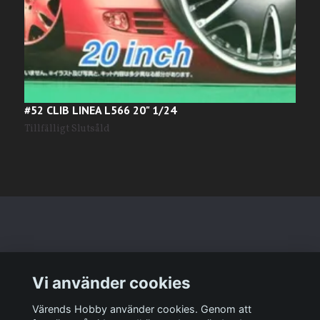
#52 CLIB LINEA L566 20" 1/24
#
1
Tillfälligt Slutsåld
Läs mer
Vi använder cookies
Sociala medier
Värends Hobby använder cookies. Genom att