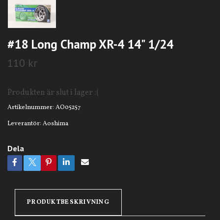
#18 Long Champ XR-4 14" 1/24
110 kr
Produkten är slut i lager :(
Artikelnummer:
AO05257
Leverantör:
Aoshima
Dela
PRODUKTBESKRIVNING