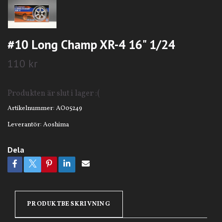
#10 Long Champ XR-4 16" 1/24
110 kr
Produkten är slut i lager :(
Artikelnummer:
AO05249
Leverantör:
Aoshima
Dela
PRODUKTBESKRIVNING