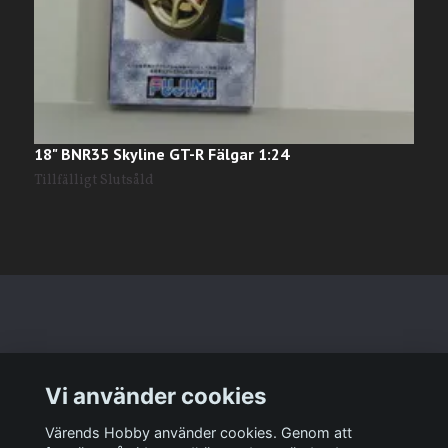
18" BNR35 Skyline GT-R Fälgar 1:24
E
Tillfälligt Slutsåld
T
Läs mer
Vi använder cookies
Sociala medier
Värends Hobby använder cookies. Genom att