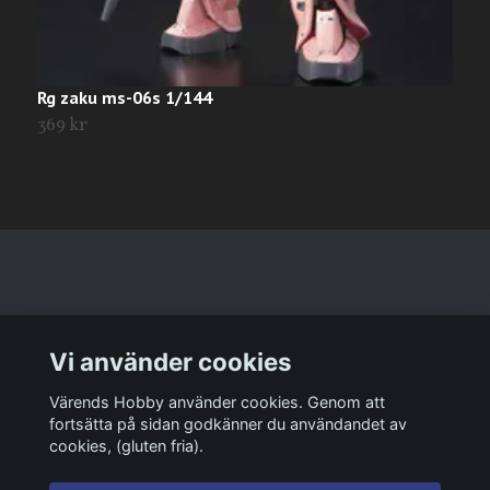
Rg zaku ms-06s 1/144
R
369 kr
T
Läs mer
Vi använder cookies
Sociala medier
Värends Hobby använder cookies. Genom att
fortsätta på sidan godkänner du användandet av
cookies, (gluten fria).