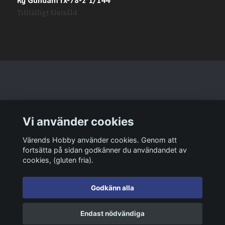
Tillfälligt Slutsåld
T
Läs mer
Vi använder cookies
Sociala medier
Värends Hobby använder cookies. Genom att
fortsätta på sidan godkänner du användandet av
cookies, (gluten fria).
Godkänn alla
© 2026 Värends Hobby
Endast nödvändiga