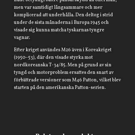
hade betydligt bättre pansarskydd än Sherman,
men var samtidigt långsammare och mer
komplicerad att underhålla. Den deltog i strid
under de sista månaderna i Europa 1945 och
visade sig kunna matcha tyskarnas tyngre
vagnar.
Efter kriget användes M26 även i Koreakriget
(1950–53), där den visade styrka mot
nordkoreanska T-34/85. Men på grund av sin
tyngd och motorproblem ersattes den snart av
förbättrade versioner som M46 Patton, vilket blev
starten på den amerikanska Patton-serien.