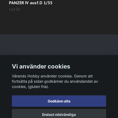
PANZER IV ausf.D 1/35
S
149 kr
1
Läs mer
Vi använder cookies
Sociala medier
Värends Hobby använder cookies. Genom att
fortsätta på sidan godkänner du användandet av
cookies, (gluten fria).
Godkänn alla
© 2026 Värends Hobby
Endast nödvändiga