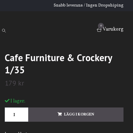
Snabb leverans / Ingen Dropshiping
0
Varukorg
Cafe Furniture & Crockery
1/35
179 kr
I lager.
LÄGG I KORGEN