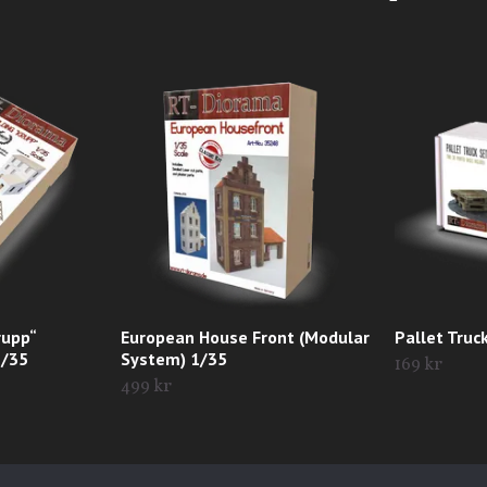
rupp“
European House Front (Modular
Pallet Truc
1/35
System) 1/35
169 kr
499 kr