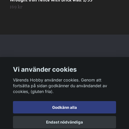
169 kr
2
Läs mer
Vi använder cookies
Sociala medier
Värends Hobby använder cookies. Genom att
fortsätta på sidan godkänner du användandet av
cookies, (gluten fria).
Godkänn alla
© 2026 Värends Hobby
Endast nödvändiga