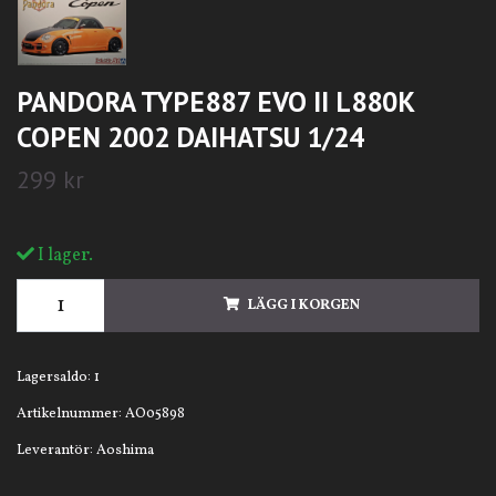
PANDORA TYPE887 EVO II L880K
COPEN 2002 DAIHATSU 1/24
299 kr
I lager.
LÄGG I KORGEN
Lagersaldo:
1
Artikelnummer:
AO05898
Leverantör:
Aoshima