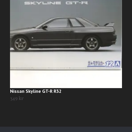
Nissan Skyline GT-R R32
H
349 kr
3