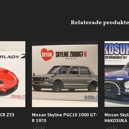
MCR Z33
Nissan Skyline PGC10 2000 GT-
Nissan Sky
R 1970
HAKOSUKA
349 kr
349 kr