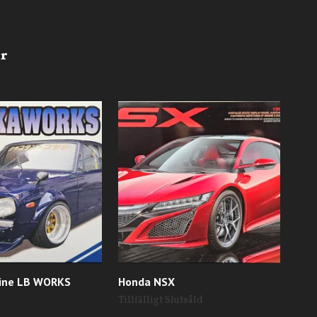
line LB WORKS
Honda NSX
Toy
269
Tillfälligt Slutsåld