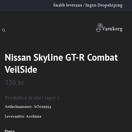
Snabb leverans / Ingen Dropshiping
0
Varukorg
Nissan Skyline GT-R Combat
VeilSide
339 kr
Produkten är slut i lager :(
Artikelnummer:
AO029954
Leverantör:
Aoshima
Dela