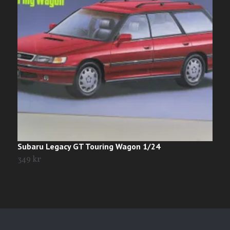
Subaru Legacy GT Touring Wagon 1/24
S
349 kr
T