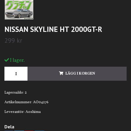
NISSAN SKYLINE HT 2000GT-R
299 kr
I lager.
LÄGG I KORGEN
Lagersaldo:
2
Artikelnummer:
AO04276
Leverantör:
Aoshima
Dela