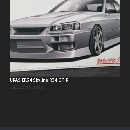
URAS ER34 Skyline R34 GT-R
S
T
Tillfälligt Slutsåld
T