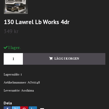
130 Lawrel Lb Works 4dr
349 kr
I lager.
LÄGG I KORGEN
Lagersaldo:
1
Artikelnummer:
AO01148
Leverantör:
Aoshima
Dela