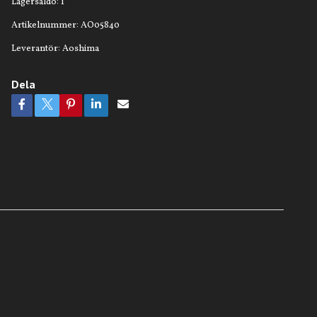
Lagersaldo:
1
Artikelnummer:
AO05840
Leverantör:
Aoshima
Dela