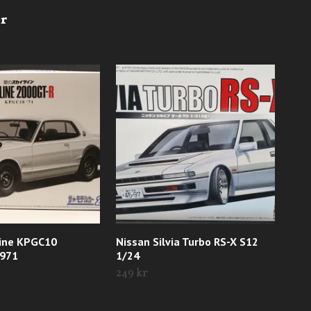
line KPGC10
Nissan Silvia Turbo RS-X S12
Sna
1971
1/24
Whi
249 kr
Till