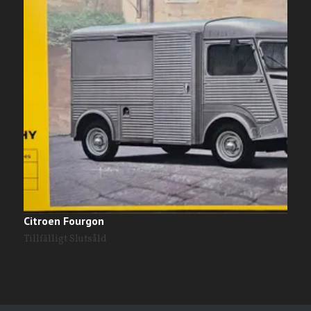
Citroen Fourgon
R
Tillfälligt Slutsåld
T