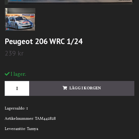
Peugeot 206 WRC 1/24
239 kr
I lager.
LÄGG I KORGEN
Lagersaldo:
1
Artikelnummer:
TAM442828
Leverantör:
Tamya