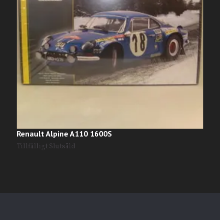
Renault Alpine A110 1600S
R
Tillfälligt Slutsåld
T