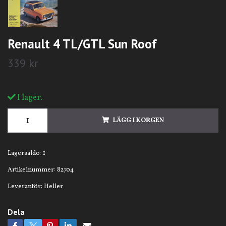
Renault 4 TL/GTL Sun Roof
339 kr
I lager.
LÄGG I KORGEN
Lagersaldo:
1
Artikelnummer:
82704
Leverantör:
Heller
Dela