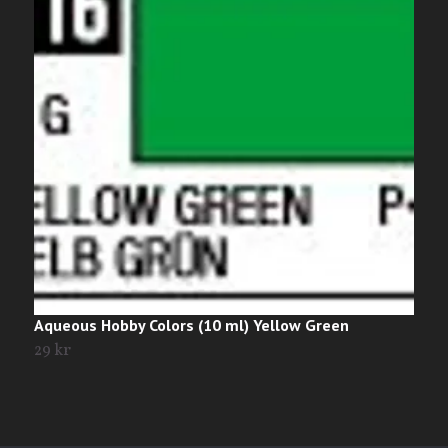
Aqueous Hobby Colors (10 ml) Yellow Green
A
29 kr
2