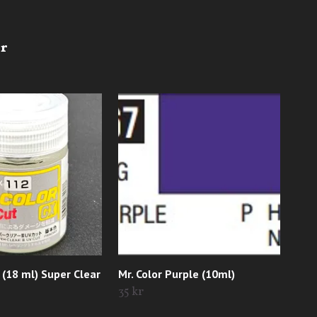
 (18 ml) Super Clear
Mr. Color Purple (10ml)
Mr.
35 kr
35 k