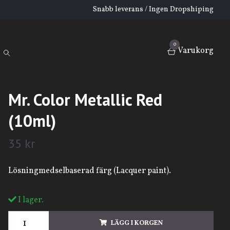
Snabb leverans / Ingen Dropshiping
0
Varukorg
Mr. Color Metallic Red
(10ml)
35 kr
Lösningmedselbaserad färg (Lacquer paint).
I lager.
LÄGG I KORGEN