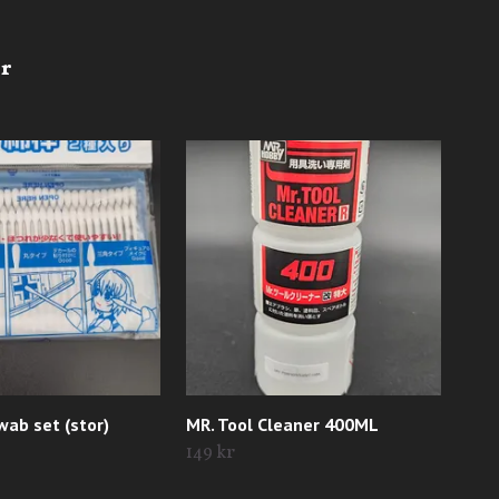
ab set (stor)
MR. Tool Cleaner 400ML
Mr.
149 kr
35 k