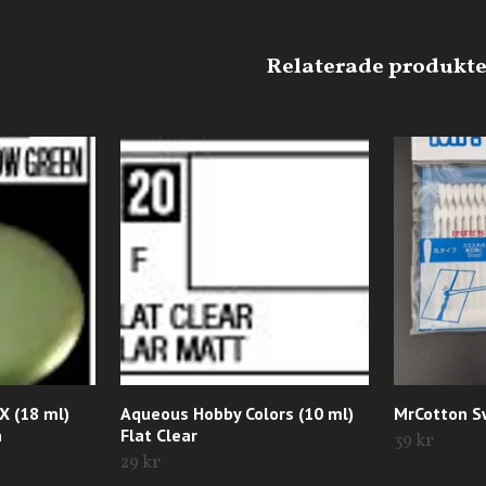
GX (18 ml)
Aqueous Hobby Colors (10 ml)
MrCotton Sw
n
Flat Clear
39 kr
29 kr