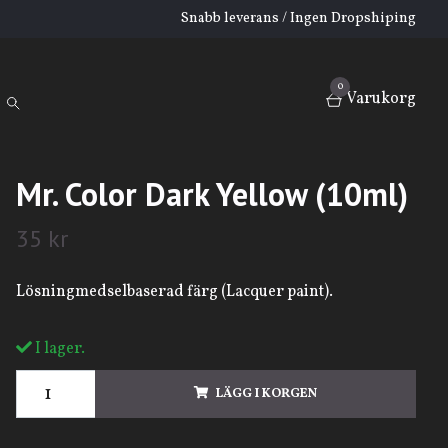
Snabb leverans / Ingen Dropshiping
0
Varukorg
Mr. Color Dark Yellow (10ml)
35 kr
Lösningmedselbaserad färg (Lacquer paint).
I lager.
LÄGG I KORGEN