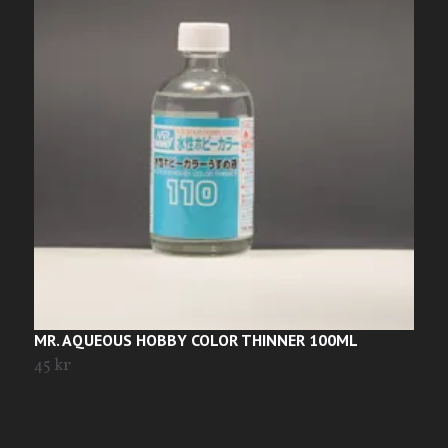
M
2
MR. AQUEOUS HOBBY COLOR THINNER 100ML
45 kr