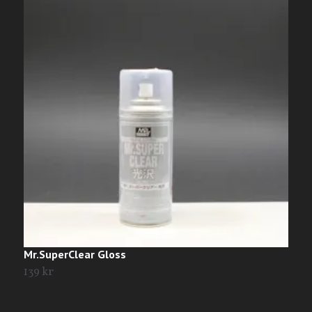
Mr.SuperClear Gloss
M
139 kr
5