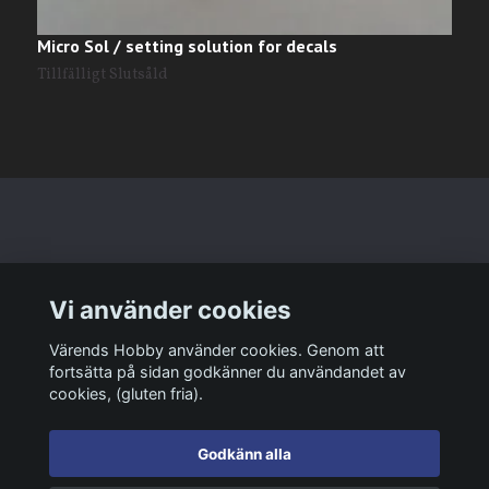
Micro Sol / setting solution for decals
M
1
Tillfälligt Slutsåld
Läs mer
Vi använder cookies
Sociala medier
Värends Hobby använder cookies. Genom att
fortsätta på sidan godkänner du användandet av
cookies, (gluten fria).
Godkänn alla