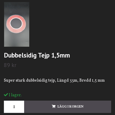
Dubbelsidig Tejp 1,5mm
89 kr
Super stark dubbelsidig tejp, Längd 33m, Bredd 1,5 mm
I lager.
LÄGG I KORGEN