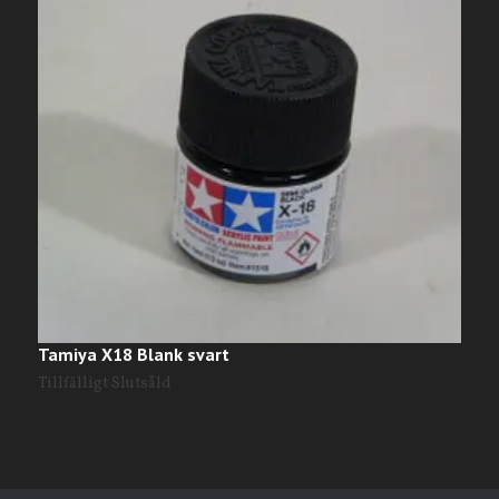
T
3
Tamiya X18 Blank svart
Tillfälligt Slutsåld