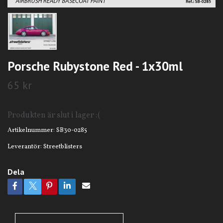
Porsche Rubystone Red - 1x30ml
65 kr
Produkten är slut i lager :(
Artikelnummer:
SB30-0285
Leverantör:
Streetblisters
Dela