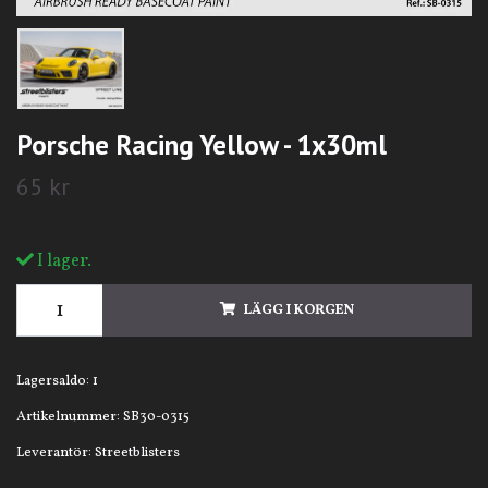
Porsche Racing Yellow - 1x30ml
65 kr
I lager.
LÄGG I KORGEN
Lagersaldo:
1
Artikelnummer:
SB30-0315
Leverantör:
Streetblisters