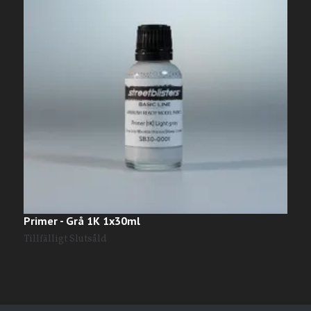
Primer - Grå 1K 1x30ml
A
Tillfälligt Slutsåld
T