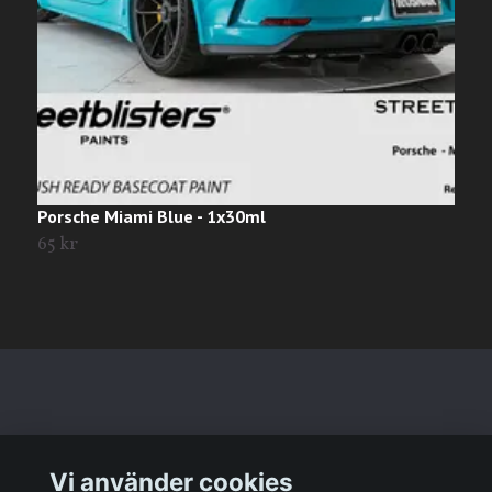
Porsche Miami Blue - 1x30ml
V
65 kr
T
Läs mer
Vi använder cookies