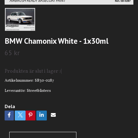
BMW Chamonix White - 1x30ml
65 kr
Produkten är slut i lager :(
Artikelnummer:
SB30-0287
Leverantör:
Streetblisters
Dela