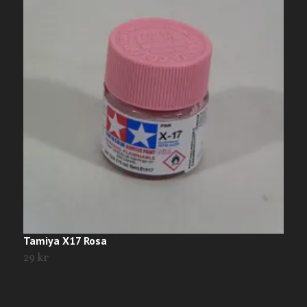
Tamiya X17 Rosa
T
29 kr
2