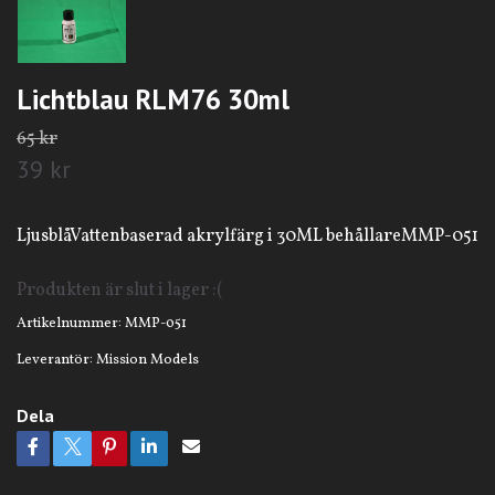
Lichtblau RLM76 30ml
65 kr
39 kr
LjusblåVattenbaserad akrylfärg i 30ML behållareMMP-051
Produkten är slut i lager :(
Artikelnummer:
MMP-051
Leverantör:
Mission Models
Dela