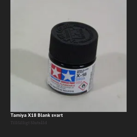
Tamiya X18 Blank svart
T
Tillfälligt Slutsåld
T