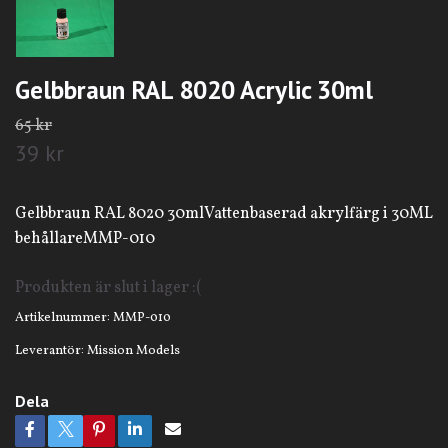
Gelbbraun RAL 8020 Acrylic 30ml
65 kr
39 kr
Gelbbraun RAL 8020 30mlVattenbaserad akrylfärg i 30ML
behållareMMP-010
Produkten är slut i lager :(
Artikelnummer:
MMP-010
Leverantör:
Mission Models
Dela