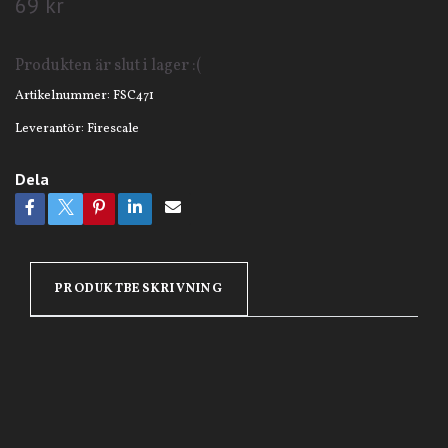
69 kr
Produkten är slut i lager :(
Artikelnummer:
FSC471
Leverantör:
Firescale
Dela
PRODUKTBESKRIVNING