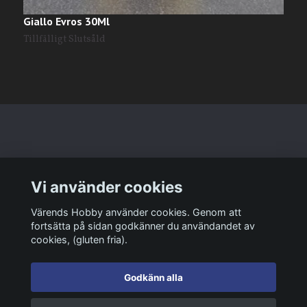
Giallo Evros 30Ml
W
Tillfälligt Slutsåld
T
Läs mer
Vi använder cookies
Sociala medier
Värends Hobby använder cookies. Genom att
fortsätta på sidan godkänner du användandet av
cookies, (gluten fria).
Godkänn alla