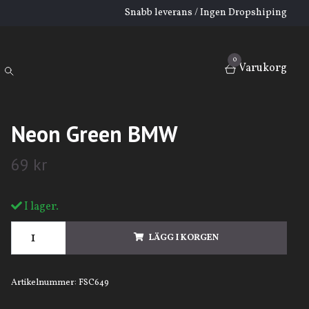
Snabb leverans / Ingen Dropshiping
0
Varukorg
Neon Green BMW
69 kr
I lager.
LÄGG I KORGEN
Artikelnummer:
FSC649