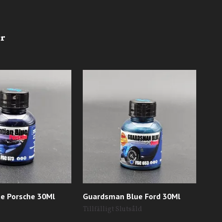
ue Porsche 30Ml
Guardsman Blue Ford 30Ml
Amb
30M
Tillfälligt Slutsåld
Till