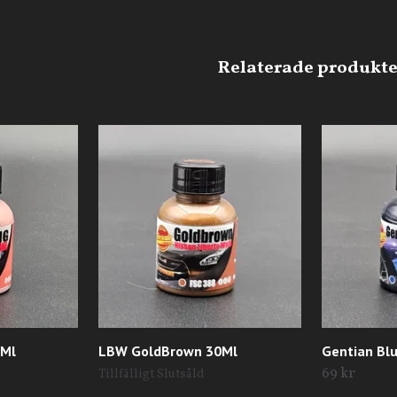
0Ml
LBW GoldBrown 30Ml
Gentian Bl
69 kr
Tillfälligt Slutsåld