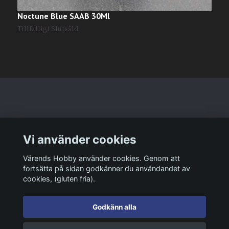
Noctune Blue SAAB 30Ml
A
Tillfälligt Slutsåld
T
Läs mer
Vi använder cookies
Sociala medier
Värends Hobby använder cookies. Genom att
fortsätta på sidan godkänner du användandet av
cookies, (gluten fria).
Godkänn alla