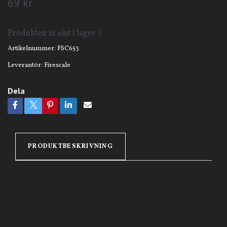
69 kr
Produkten är slut i lager :(
Artikelnummer:
FSC653
Leverantör:
Firescale
Dela
PRODUKTBESKRIVNING